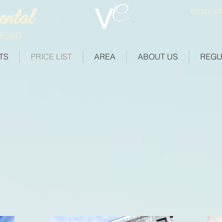
V
C.
ental
recepcja@
EROWO
TS
PRICE LIST
AREA
ABOUT US
REGU