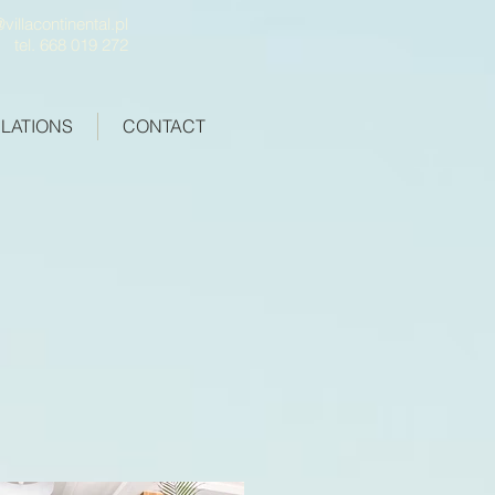
villacontinental.pl
tel. 668 019 272
LATIONS
CONTACT